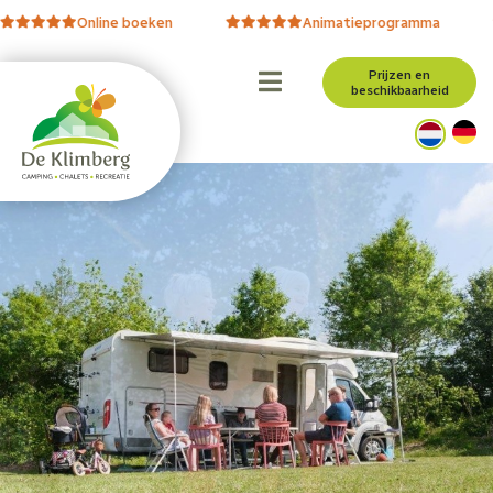
line boeken
Animatieprogramma
5
Prijzen en
beschikbaarheid