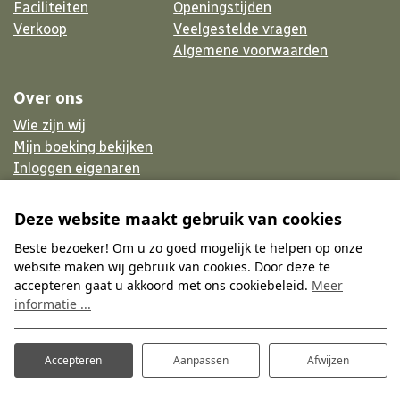
Faciliteiten
Openingstijden
Verkoop
Veelgestelde vragen
Algemene voorwaarden
Over ons
Wie zijn wij
Mijn boeking bekijken
Inloggen eigenaren
Werken bij
Inschrijven nieuwsbrief
Deze website maakt gebruik van cookies
Beste bezoeker! Om u zo goed mogelijk te helpen op onze
website maken wij gebruik van cookies. Door deze te
accepteren gaat u akkoord met ons cookiebeleid.
Meer
© 2026 - Website ♥ Prosuco
informatie ...
Privacy & cookies
Disclaimer
Accepteren
Aanpassen
Afwijzen