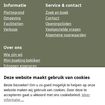
Informatie
Service & contact
Plattegrond
Zoek en boek
Omgeving
Contact
Faciliteiten
Openingstijden
Verkoop
Veelgestelde vragen
Algemene voorwaarden
Over ons
Wie zijn wij
Mijn boeking bekijken
Inloggen eigenaren
Werken bij
Deze website maakt gebruik van cookies
Inschrijven nieuwsbrief
Beste bezoeker! Om u zo goed mogelijk te helpen op onze
website maken wij gebruik van cookies. Door deze te
accepteren gaat u akkoord met ons cookiebeleid.
Meer
© 2026 - Website ♥ Prosuco
informatie ...
Privacy & cookies